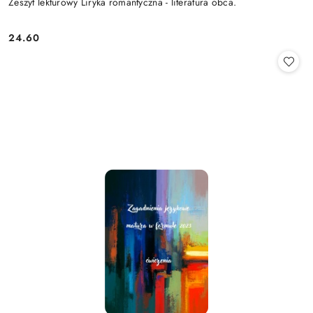
Zeszyt lekturowy Liryka romantyczna - literatura obca.
24.60
Cena: