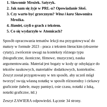
Sławomir Mrożek. Satyryk.
Jak nam się żyje w PRL-u? Opowiadanie
Słoń
.
Czy warto być grzecznym?
Wina i kara
Sławomira
Mrożka.
Hamlet
, czyli o grach z tekstem.
Co się wydarzyło w Atomicach?
Sposób opracowania tematów lekcji ma przygotowywać do
matury w formule 2023 - praca z tekstem literackim (obszerne
cytaty), zwrócenie uwagi na konteksty różnego typu
(biograficzne, ikoniczne, filmowe, muzyczne), nauka
argumentowania. Materiał jest bogaty w kody
qr
odsyłające do
tekstów naukowych, materiałów dodatkowych, kontekstów.
Zeszyt został przygotowany w ten sposób, aby uczeń mógł
tworzyć swoją własną notatkę w sposób różnorodny i ciekawy
graficznie (tabele, mapy pamięci, osie czasu, notatki z luką,
notatki graficzne, itd.)
Zeszyt ZAWIERA odpowiedzi. Łącznie 34
strony.