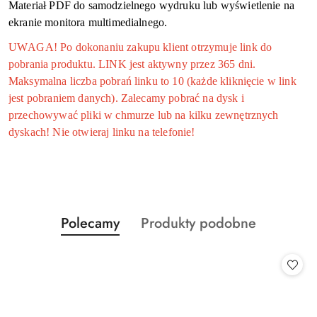
Materiał PDF do samodzielnego wydruku lub wyświetlenie na
ekranie monitora multimedialnego.
UWAGA! Po dokonaniu zakupu klient otrzymuje link do
pobrania produktu. LINK jest aktywny przez 365 dni.
Maksymalna liczba pobrań linku to 10 (każde kliknięcie w link
jest pobraniem danych). Zalecamy pobrać na dysk i
przechowywać pliki w chmurze lub na kilku zewnętrznych
dyskach! Nie otwieraj linku na telefonie!
Produkty
Produkty
Polecamy
Produkty podobne
Pomiń karuzelę produktów
o
o
statusie:
statusie: