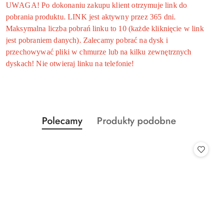
UWAGA! Po dokonaniu zakupu klient otrzymuje link do
pobrania produktu. LINK jest aktywny przez 365 dni.
Maksymalna liczba pobrań linku to 10 (każde kliknięcie w link
jest pobraniem danych). Zalecamy pobrać na dysk i
przechowywać pliki w chmurze lub na kilku zewnętrznych
dyskach! Nie otwieraj linku na telefonie!
Produkty
Produkty
Polecamy
Produkty podobne
Pomiń karuzelę produktów
o
o
statusie:
statusie: