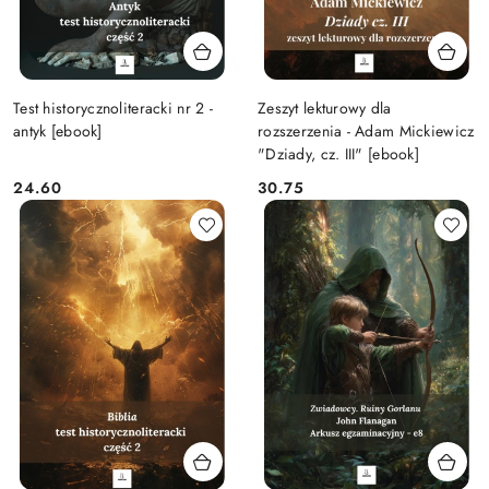
Test historycznoliteracki nr 2 -
Zeszyt lekturowy dla
antyk [ebook]
rozszerzenia - Adam Mickiewicz
"Dziady, cz. III" [ebook]
24.60
30.75
Cena:
Cena: