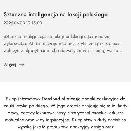
Sztuczna inteligencja na lekcji polskiego
2026-06-03 19:15:00
Sztuczna inteligencja na lekcji polskiego. Jak mądrze
wykorzystać AI do rozwoju myślenia krytycznego? Zamiast
walczyć z algorytmami lub udawać, że nie istnieją, warto
przekształcić je w wartościowe narzędzie edukacyjne.
Sztuczna inteligencja na dobre zago...
Więcej
Sklep internetowy Domload.pl oferuje ebooki edukacyjne do
nauki języka polskiego. W jego ofercie znajdują się m.in. karty
pracy, zeszyty lekturowe, testy historycznoliterackie, arkusze
maturalne oraz karty inspiracyjne. Sklep stawia duży nacisk na
wysoką jakość produktów, atrakcyjny design oraz