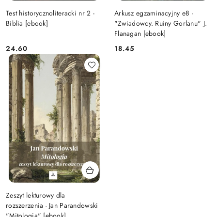
Test historycznoliteracki nr 2 -
Arkusz egzaminacyjny e8 -
Biblia [ebook]
"Zwiadowcy. Ruiny Gorlanu" J.
Flanagan [ebook]
24.60
18.45
Cena:
Cena:
Zeszyt lekturowy dla
rozszerzenia - Jan Parandowski
"Mitologia" [ebook]