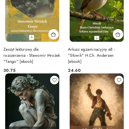
Zeszyt lekturowy dla
Arkusz egzaminacyjny e8 -
rozszerzenia - Sławomir Mrożek
"Słowik" H.Ch. Andersen
"Tango" [ebook]
[ebook]
30.75
24.60
Cena:
Cena: