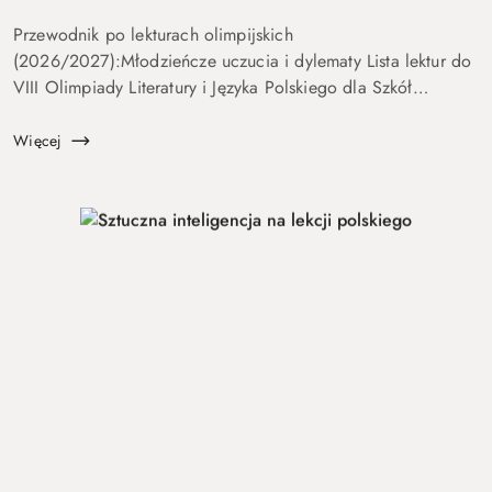
Przewodnik po lekturach olimpijskich
(2026/2027):Młodzieńcze uczucia i dylematy Lista lektur do
VIII Olimpiady Literatury i Języka Polskiego dla Szkół
Podstawowych stawia przed uczestnikami zadanie dogłębnej
analizy psychologicznej i egzystencjalne...
Więcej