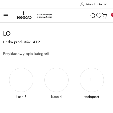
Moje konto
Przejdź do treści głównej
Przejdź do wyszukiwarki
Przejdź do moje konto
Przejdź do menu głównego
Przejdź do stopki
LO
Liczba produktów:
479
Przykładowy opis kategorii
klasa 3
klasa 4
webquest