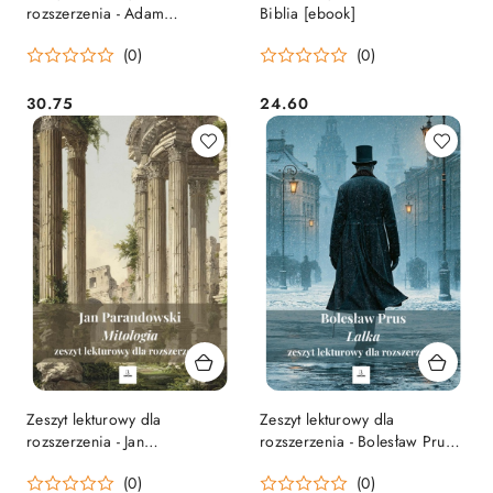
rozszerzenia - Adam
Biblia [ebook]
Mickiewicz "Dziady, cz. III"
(0)
(0)
[ebook]
30.75
24.60
Cena:
Cena:
Zeszyt lekturowy dla
Zeszyt lekturowy dla
rozszerzenia - Jan
rozszerzenia - Bolesław Prus
Parandowski "Mitologia"
"Lalka" [ebook]
(0)
(0)
[ebook]