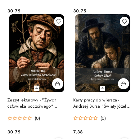
30.75
30.75
Cena:
Cena:
Zeszyt lekturowy - "Żywot
Karty pracy do wiersza -
człowieka poczciwego"
Andrzej Bursa "Święty Józef"
Mikołaj Rej [ebook]
[ebook]
(0)
(0)
30.75
7.38
Cena:
Cena: