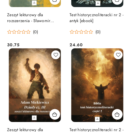
Zeszyt lekturowy dla
Test historycznoliteracki nr 2 -
rozszerzenia - Sławomir
antyk [ebook]
Mrożek "Tango" [ebook]
(0)
(0)
30.75
24.60
Cena:
Cena:
Zeszyt lekturowy dla
Test historycznoliteracki nr 2 -