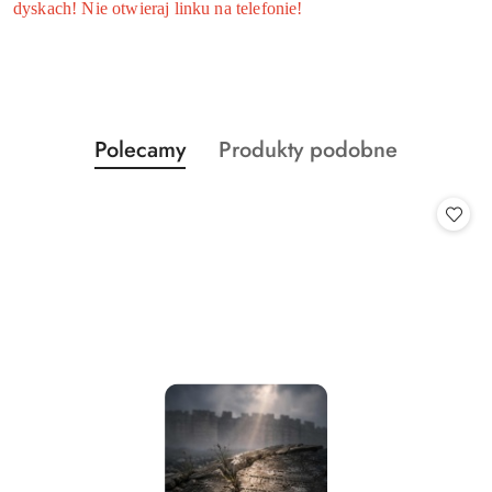
dyskach! Nie otwieraj linku na telefonie!
Produkty
Produkty
Polecamy
Produkty podobne
Pomiń karuzelę produktów
o
o
statusie:
statusie: