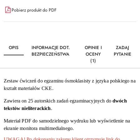
Dostępność
Pobierz produkt do PDF
i
Wyślij
dostawa
OPIS
INFORMACJE DOT.
OPINIE I
ZADAJ
BEZPIECZEŃSTWA
OCENY
PYTANIE
(1)
Zestaw ćwiczeń do egzaminu ósmoklasisty z języka polskiego na
kształt materiałów CKE.
Zawiera on 25 autorskich zadań egzaminacyjnych do
dwóch
tekstów nieliterackich
.
Materiał PDF do samodzielnego wydruku lub wyświetlenie na
ekranie monitora multimedialnego.
UWAGA! Po dokonaniu zakupu klient otrzymuje link do