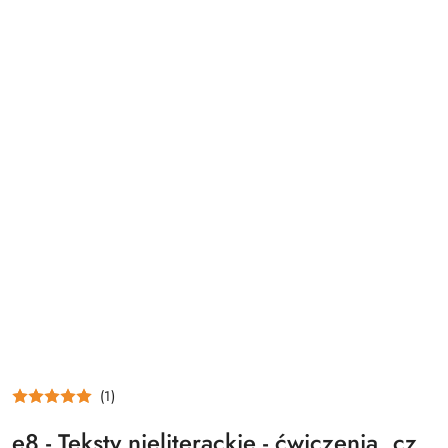
(1)
e8 - Teksty nieliterackie - ćwiczenia, cz.