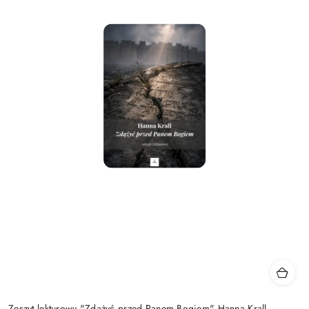
Zeszyt lekturowy "Zdążyć przed Panem Bogiem" Hanna Krall