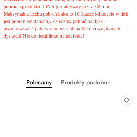
pobrania produktu. LINK jest aktywny przez 365 dni.
Maksymalna liczba pobrań linku to 10 (każde kliknięcie w link
jest pobraniem danych). Zalecamy pobrać na dysk i
przechowywać pliki w chmurze lub na kilku zewnętrznych
dyskach! Nie otwieraj linku na telefonie!
Produkty
Produkty
Polecamy
Produkty podobne
Pomiń karuzelę produktów
o
o
statusie:
statusie: