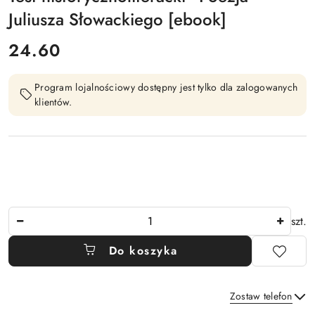
Juliusza Słowackiego [ebook]
cena:
24.60
Program lojalnościowy dostępny jest tylko dla zalogowanych
klientów.
Ilość
szt.
Do koszyka
Zostaw telefon