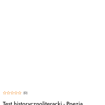
(0)
Test historycznoliteracki - Poezja