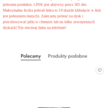
pobrania produktu. LINK jest aktywny przez 365 dni.
Maksymalna liczba pobrań linku to 10 (każde kliknięcie w link
jest pobraniem danych). Zalecamy pobrać na dysk i
przechowywać pliki w chmurze lub na kilku zewnętrznych
dyskach! Nie otwieraj linku na telefonie!
Produkty
Produkty
Polecamy
Produkty podobne
Pomiń karuzelę produktów
o
o
statusie:
statusie: