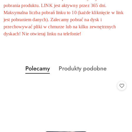
pobrania produktu. LINK jest aktywny przez 365 dni.
Maksymalna liczba pobrań linku to 10 (każde kliknięcie w link
jest pobraniem danych). Zalecamy pobrać na dysk i
przechowywać pliki w chmurze lub na kilku zewnętrznych
dyskach! Nie otwieraj linku na telefonie!
Produkty
Produkty
Polecamy
Produkty podobne
Pomiń karuzelę produktów
o
o
statusie:
statusie: