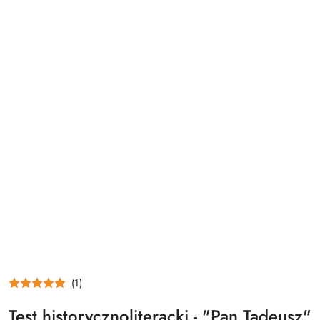
(1)
Test historycznoliteracki - "Pan Tadeusz"