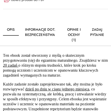
i
Wyślij
dostawa
OPIS
INFORMACJE DOT.
OPINIE I
ZADAJ
BEZPIECZEŃSTWA
OCENY
PYTANIE
(1)
Ten ebook został stworzony z myślą o skutecznym
przygotowaniu (się) do egzaminu maturalnego. Znajdziesz w nim
20 zadań
o różnym stopniu trudności, które krok po kroku
pomogą uczniom i uczennicom w opanowaniu kluczowych
zagadnień wymaganych na maturze.
Każde zadanie zostało zaprojektowane tak, aby można je było
rozwiązywać
dzień po dniu w ciągu jednego miesiąca
, co
pozwala na systematyczną, ale krótką, pracę i utrwalanie wiedzy
w sposób efektywny i przystępny. Celem ebooka jest wspieranie
uczniów i uczennic w opanowaniu materiału na poziomie
podstawowym. Uzupełnione repetytorium będzie stanowiło