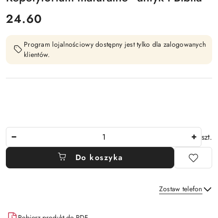
cena:
24.60
Program lojalnościowy dostępny jest tylko dla zalogowanych
klientów.
Ilość
szt.
Do koszyka
Zostaw telefon
Dostępność
Pobierz produkt do PDF