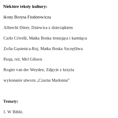
Niektóre teksty kultury:
.
ikony Borysa Fiodorowicza
.
Albrecht Dürer, Dziewica z dzieciątkiem
.
Carlo Crivelli, Matka Boska tronująca i karmiąca
.
Zofia Gąsienica-Roj, Matka Boska Szczęśliwa
.
Pasja, reż. Mel Gibson
.
Rogier van der Weyden, Zdjęcie z krzyża
.
wykonanie utworu „Czarna Madonna”
Tematy:
1. W Biblii.