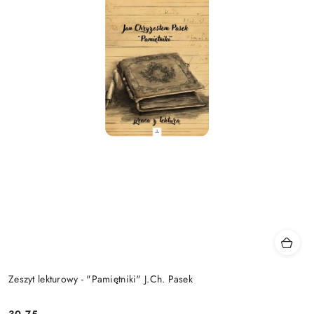
Zeszyt lekturowy - "Pamiętniki" J.Ch. Pasek