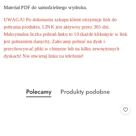
Materiał PDF do samodzielnego wydruku.
UWAGA! Po dokonaniu zakupu klient otrzymuje link do
pobrania produktu. LINK jest aktywny przez 365 dni.
Maksymalna liczba pobrań linku to 10 (każde kliknięcie w link
jest pobraniem danych). Zalecamy pobrać na dysk i
przechowywać pliki w chmurze lub na kilku zewnętrznych
dyskach! Nie otwieraj linku na telefonie!
Produkty
Produkty
Polecamy
Produkty podobne
Pomiń karuzelę produktów
o
o
statusie:
statusie: