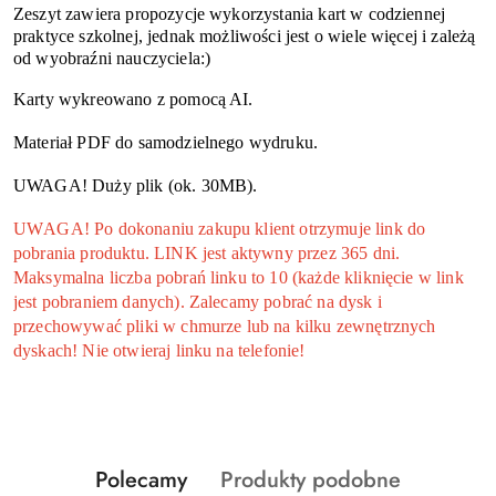
Zeszyt zawiera propozycje wykorzystania kart w codziennej
praktyce szkolnej, jednak możliwości jest o wiele więcej i zależą
od wyobraźni nauczyciela:)
Karty wykreowano z pomocą AI.
Materiał PDF do samodzielnego wydruku.
UWAGA! Duży plik (ok. 30MB).
UWAGA! Po dokonaniu zakupu klient otrzymuje link do
pobrania produktu. LINK jest aktywny przez 365 dni.
Maksymalna liczba pobrań linku to 10 (każde kliknięcie w link
jest pobraniem danych). Zalecamy pobrać na dysk i
przechowywać pliki w chmurze lub na kilku zewnętrznych
dyskach! Nie otwieraj linku na telefonie!
Produkty
Produkty
Polecamy
Produkty podobne
Pomiń karuzelę produktów