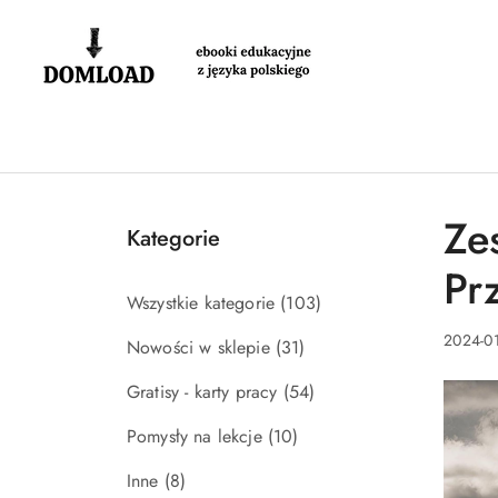
Przejdź do treści głównej
Przejdź do wyszukiwarki
Przejdź do moje konto
Przejdź do menu głównego
Przejdź do stopki
Ze
Kategorie
Pr
Wszystkie kategorie
(103)
2024-01
Nowości w sklepie
(31)
Gratisy - karty pracy
(54)
Pomysły na lekcje
(10)
Inne
(8)