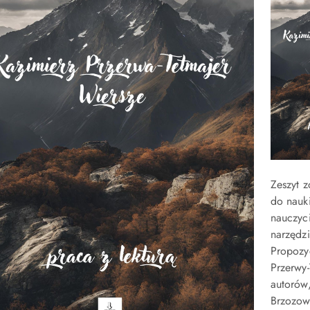
Zeszyt z
do nauk
nauczyc
narzędzi
Propozy
Przerwy-
autorów
Brzozow