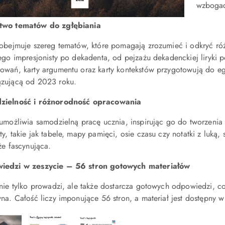
wzbogac
two tematów do zgłębiania
 obejmuje szereg tematów, które pomagają zrozumieć i odkryć ró
nego impresjonisty po dekadenta, od pejzażu dekadenckiej liryki 
owań, karty argumentu oraz karty kontekstów przygotowują do e
zującą od 2023 roku.
zielność i różnorodność opracowania
 umożliwia samodzielną pracę ucznia, inspirując go do tworzenia
y, takie jak tabele, mapy pamięci, osie czasu czy notatki z luką, 
że fascynująca.
iedzi w zeszycie – 56 stron gotowych materiałów
nie tylko prowadzi, ale także dostarcza gotowych odpowiedzi, co 
wna. Całość liczy imponujące 56 stron, a materiał jest dostępny