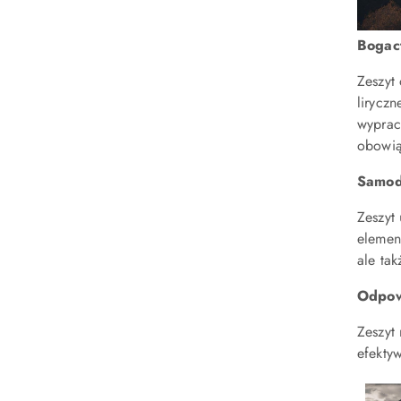
Bogac
Zeszyt
lirycz
wyprac
obowią
Samod
Zeszyt
element
ale tak
Odpow
Zeszyt 
efekty