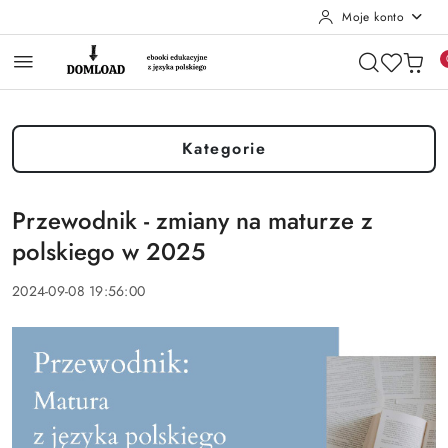
Moje konto
Przejdź do treści głównej
Przejdź do wyszukiwarki
Przejdź do moje konto
Przejdź do menu głównego
Przejdź do stopki
Kategorie
Przewodnik - zmiany na maturze z
polskiego w 2025
2024-09-08 19:56:00