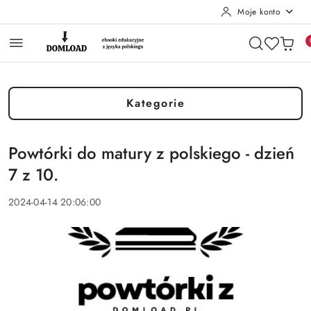
Moje konto
Przejdź do treści głównej
Przejdź do wyszukiwarki
Przejdź do moje konto
Przejdź do menu głównego
Przejdź do stopki
Kategorie
Powtórki do matury z polskiego - dzień
7 z 10.
2024-04-14 20:06:00