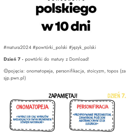
#matura2024 #powtórki_polski #język_polski
Dzień 7 -
powtórki do matury z Domload!
🟡pojęcia: onomatopeja, personifikacja, stoicyzm, topos (za
sjp.pwn.pl)