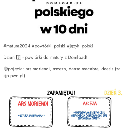
#matura2024 #powtórki_polski #język_polski
Dzień 3️⃣ - powtórki do matury z Domload!
🟡pojęcia: ars moriendi, asceza, danse macabre, deesis (za
sjp.pwn.pl)