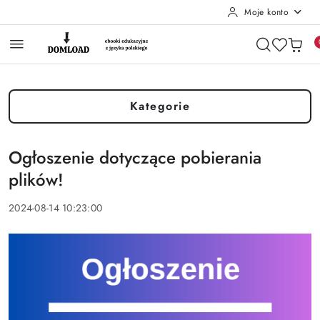
Moje konto
Przejdź do treści głównej
Przejdź do wyszukiwarki
Przejdź do moje konto
Przejdź do menu głównego
Przejdź do stopki
Kategorie
Ogłoszenie dotyczące pobierania
plików!
2024-08-14 10:23:00