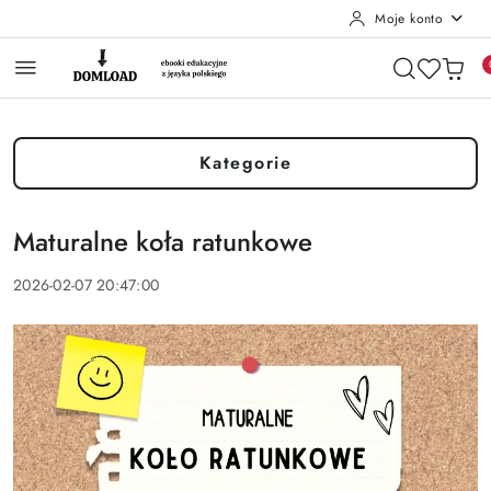
Moje konto
Przejdź do treści głównej
Przejdź do wyszukiwarki
Przejdź do moje konto
Przejdź do menu głównego
Przejdź do stopki
Kategorie
Maturalne koła ratunkowe
2026-02-07 20:47:00