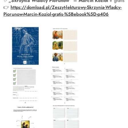
✨
„Skrzynia Władcy Piorunów” – Marcin Kozioł
+ gratis
👉
https://domload.pl/Zeszyt-lekturowy-Skrzynia-Wladcy-
Piorunow-Marcin-Koziol-gratis-%5Bebook%5D-p406