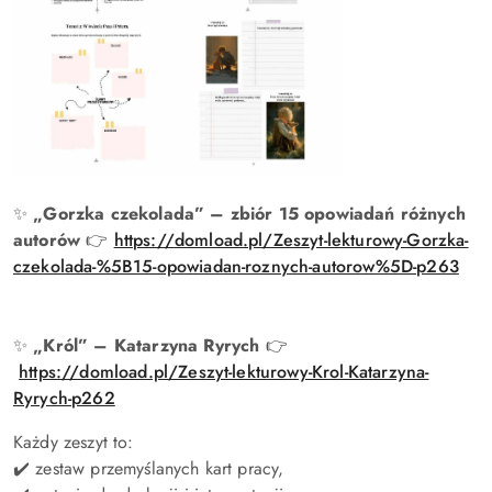
✨
„Gorzka czekolada” – zbiór 15 opowiadań różnych
autorów
👉
https://domload.pl/Zeszyt-lekturowy-Gorzka-
czekolada-%5B15-opowiadan-roznych-autorow%5D-p263
✨
„Król” – Katarzyna Ryrych
👉
https://domload.pl/Zeszyt-lekturowy-Krol-Katarzyna-
Ryrych-p262
Każdy zeszyt to:
✔️ zestaw przemyślanych kart pracy,