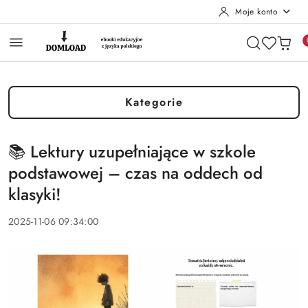
Moje konto
Przejdź do treści głównej
Przejdź do wyszukiwarki
Przejdź do moje konto
Przejdź do menu głównego
Przejdź do stopki
Kategorie
📚 Lektury uzupełniające w szkole
podstawowej – czas na oddech od
klasyki!
2025-11-06 09:34:00