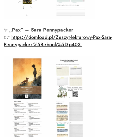
✨
„Pax” – Sara Pennypacker
👉
https://domload.pl/Zeszyt-lekturowy-Pax-Sara-
Pennypacker-%5Bebook%5D-p403