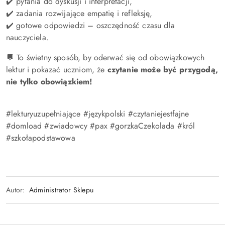
✔️ pytania do dyskusji i interpretacji,
✔️ zadania rozwijające empatię i refleksję,
✔️ gotowe odpowiedzi – oszczędność czasu dla
nauczyciela.
💬 To świetny sposób, by oderwać się od obowiązkowych
lektur i pokazać uczniom, że
czytanie może być przygodą,
nie tylko obowiązkiem!
#lekturyuzupełniające #językpolski #czytaniejestfajne
#domload #zwiadowcy #pax #gorzkaCzekolada #król
#szkołapodstawowa
Autor:
Administrator Sklepu