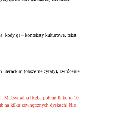
ja, kod
y
qr
– konteksty kulturowe
, tekst
literackim (obszerne cytaty), zwrócenie
. Maksymalna liczba pobrań linku to 10
ub na kilku zewnętrznych dyskach! Nie