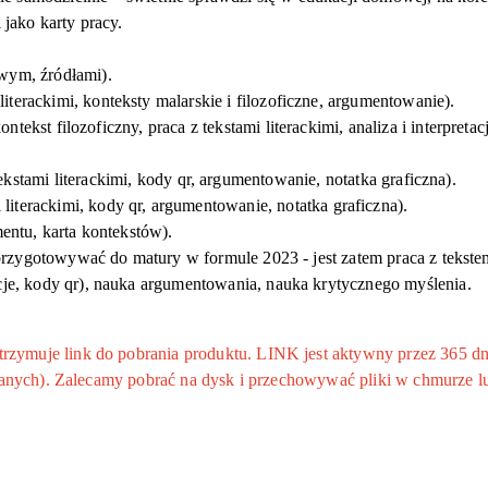
 jako karty pracy.
owym, źródłami
).
literackimi
, konteksty
malarskie i filozoficzne,
argumentowanie
).
ontekst filozoficzny, praca z
tekstami literackimi
, analiza i interpretac
ekst
a
m
i
literackim
i
,
kod
y
qr
, argumentowanie
, notatka graficzna
).
i literackimi, kody
qr
, argumentowanie, notatka graficzna
)
.
mentu, karta kontekstów).
zygotowywać do matury w formule 2023 - jest zatem praca z tekstem 
cje, kody
qr
), nauka argumentowania, nauka krytycznego myślenia.
ymuje link do pobrania produktu. LINK jest aktywny przez 365 dni
 danych). Zalecamy pobrać na dysk i przechowywać pliki w chmurze l