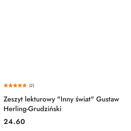
(2)
Zeszyt lekturowy "Inny świat" Gustaw
Herling-Grudziński
cena:
24.60