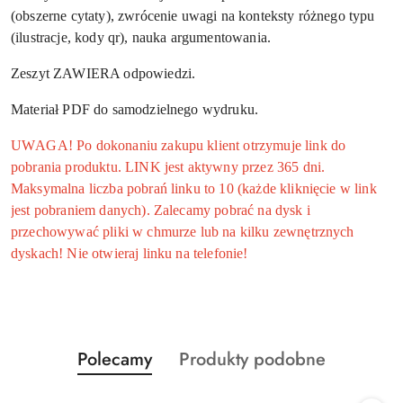
(obszerne cytaty), zwrócenie uwagi na konteksty różnego typu
(ilustracje, kody qr), nauka argumentowania.
Zeszyt ZAWIERA odpowiedzi.
Materiał PDF do samodzielnego wydruku.
UWAGA! Po dokonaniu zakupu klient otrzymuje link do
pobrania produktu. LINK jest aktywny przez 365 dni.
Maksymalna liczba pobrań linku to 10 (każde kliknięcie w link
jest pobraniem danych). Zalecamy pobrać na dysk i
przechowywać pliki w chmurze lub na kilku zewnętrznych
dyskach! Nie otwieraj linku na telefonie!
Produkty
Produkty
Polecamy
Produkty podobne
Pomiń karuzelę produktów
o
o