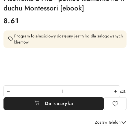
duchu Montessori [ebook]
cena:
8.61
Program lojalnościowy dostępny jest tylko dla zalogowanych
klientów.
Ilość
szt.
Do koszyka
Zostaw telefon