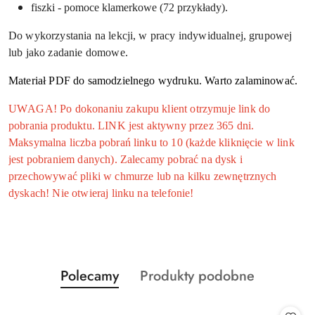
fiszki - pomoce klamerkowe (72 przykłady).
Do wykorzystania na lekcji, w pracy indywidualnej, grupowej
lub jako zadanie domowe.
Materiał PDF do samodzielnego wydruku. Warto zalaminować.
UWAGA! Po dokonaniu zakupu klient otrzymuje link do
pobrania produktu. LINK jest aktywny przez 365 dni.
Maksymalna liczba pobrań linku to 10 (każde kliknięcie w link
jest pobraniem danych). Zalecamy pobrać na dysk i
przechowywać pliki w chmurze lub na kilku zewnętrznych
dyskach! Nie otwieraj linku na telefonie!
Produkty
Produkty
Polecamy
Produkty podobne
Pomiń karuzelę produktów
o
o
statusie:
statusie: