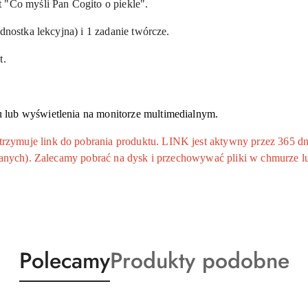
 "Co myśli Pan Cogito o piekle".
ednostka lekcyjna) i 1 zadanie twórcze.
t.
lub wyświetlenia na monitorze multimedialnym.
ymuje link do pobrania produktu. LINK jest aktywny przez 365 dni
 danych). Zalecamy pobrać na dysk i przechowywać pliki w chmurze l
Produkty
Produkty
Polecamy
Produkty podobne
o
o