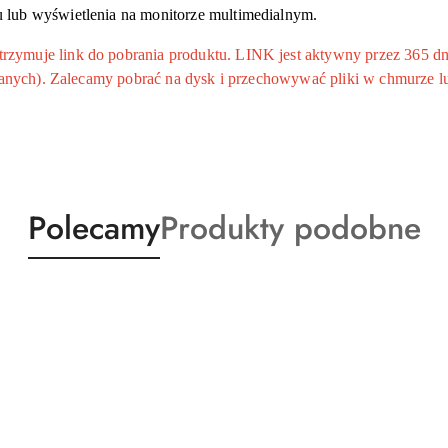
lub wyświetlenia na monitorze multimedialnym.
ymuje link do pobrania produktu. LINK jest aktywny przez 365 dni
 danych). Zalecamy pobrać na dysk i przechowywać pliki w chmurze l
Produkty
Produkty
Polecamy
Produkty podobne
o
o
statusie:
statusie: