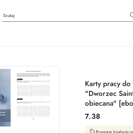
Karty pracy do 
"Dworzec Saint
obiecana" [eb
cena:
7.38
Program lojalnościo