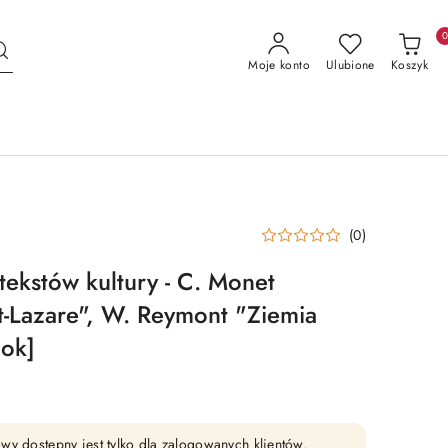
Moje konto
Ulubione
Koszyk
(0)
tekstów kultury - C. Monet
-Lazare", W. Reymont "Ziemia
ook]
wy dostępny jest tylko dla zalogowanych klientów.