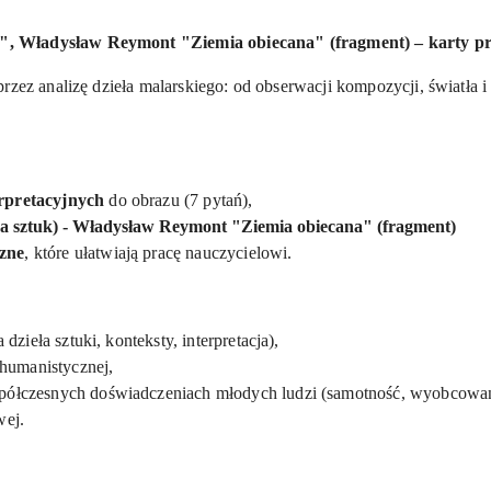
, Władysław Reymont "Ziemia obiecana" (fragment) – karty pra
zez analizę dzieła malarskiego: od obserwacji kompozycji, światła i pr
.
rpretacyjnych
do obrazu (7 pytań),
za sztuk) -
Władysław Reymont "Ziemia obiecana" (fragment)
zne
, które ułatwiają pracę nauczycielowi.
 dzieła sztuki, konteksty, interpretacja),
 humanistycznej,
ółczesnych doświadczeniach młodych ludzi (samotność, wyobcowanie
wej.