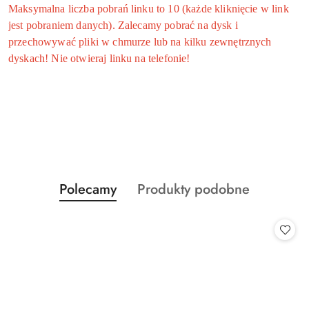
Maksymalna liczba pobrań linku to 10 (każde kliknięcie w link
jest pobraniem danych). Zalecamy pobrać na dysk i
przechowywać pliki w chmurze lub na kilku zewnętrznych
dyskach! Nie otwieraj linku na telefonie!
Produkty
Produkty
Polecamy
Produkty podobne
Pomiń karuzelę produktów
o
o
statusie:
statusie: