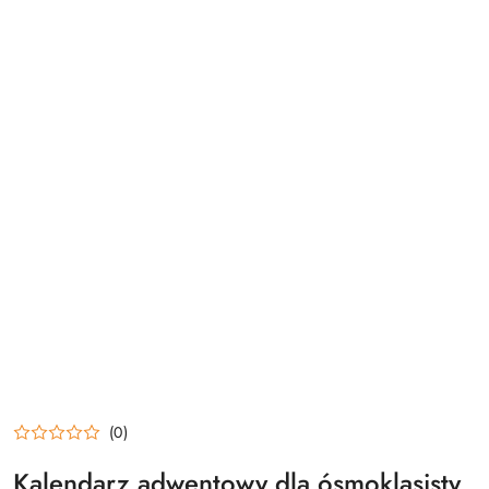
(0)
Kalendarz adwentowy dla ósmoklasisty