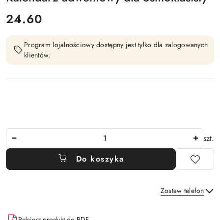
cena:
24.60
Program lojalnościowy dostępny jest tylko dla zalogowanych
klientów.
Ilość
szt.
Do koszyka
Zostaw telefon
Dostępność
Pobierz produkt do PDF