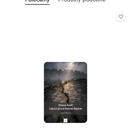
Pomiń karuzelę produktów
o
o
statusie:
statusie: