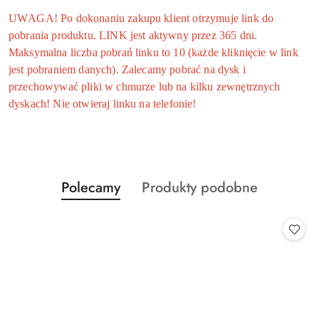
UWAGA! Po dokonaniu zakupu klient otrzymuje link do
pobrania produktu. LINK jest aktywny przez 365 dni.
Maksymalna liczba pobrań linku to 10 (każde kliknięcie w link
jest pobraniem danych). Zalecamy pobrać na dysk i
przechowywać pliki w chmurze lub na kilku zewnętrznych
dyskach! Nie otwieraj linku na telefonie!
Produkty
Produkty
Polecamy
Produkty podobne
Pomiń karuzelę produktów
o
o
statusie:
statusie: