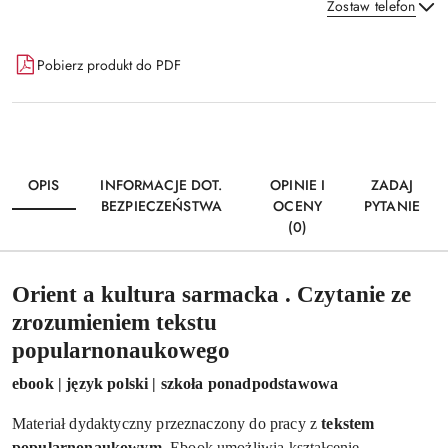
Zostaw telefon
Dostępność
Pobierz produkt do PDF
i
Wyślij
dostawa
OPIS
INFORMACJE DOT.
OPINIE I
ZADAJ
BEZPIECZEŃSTWA
OCENY
PYTANIE
(0)
Orient a kultura sarmacka . Czytanie ze
zrozumieniem tekstu
popularnonaukowego
ebook | język polski | szkoła ponadpodstawowa
Materiał dydaktyczny przeznaczony do pracy z
tekstem
popularnonaukowym.
Ebook umożliwia kształcenie