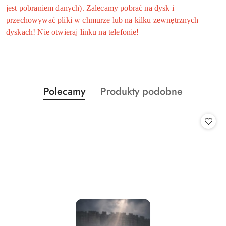
jest pobraniem danych). Zalecamy pobrać na dysk i
przechowywać pliki w chmurze lub na kilku zewnętrznych
dyskach! Nie otwieraj linku na telefonie!
Produkty
Produkty
Polecamy
Produkty podobne
Pomiń karuzelę produktów
o
o
statusie:
statusie: