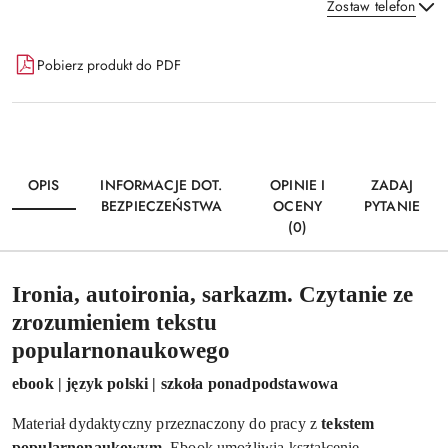
Zostaw telefon
Dostępność
Pobierz produkt do PDF
i
Wyślij
dostawa
OPIS
INFORMACJE DOT.
OPINIE I
ZADAJ
BEZPIECZEŃSTWA
OCENY
PYTANIE
(0)
Ironia, autoironia, sarkazm. Czytanie ze
zrozumieniem tekstu
popularnonaukowego
ebook | język polski | szkoła ponadpodstawowa
Materiał dydaktyczny przeznaczony do pracy z
tekstem
popularnonaukowym.
Ebook umożliwia kształcenie