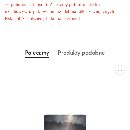
jest pobraniem danych). Zalecamy pobrać na dysk i
przechowywać pliki w chmurze lub na kilku zewnętrznych
dyskach! Nie otwieraj linku na telefonie!
Produkty
Produkty
Polecamy
Produkty podobne
Pomiń karuzelę produktów
o
o
statusie:
statusie: