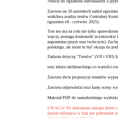
Arkusz do egzaminu ósmoklasisty z język
Zawiera on 20 autorskich zadań egzaminac
wnikliwa analiza testów Centralnej Komi
egzaminu e8 - czerwiec 2025).
Test ten ma na celu nie tylko sprawdzeni
więcej, pomaga doskonalić uczniowskie 
argumentacyjnym oraz twórczym). Zachę
polskiego, ale może to być okazja do p
Zadania dotyczą "Trenów" (VII i VIII)
oraz tekstu nieliterackiego (o wartości r
Zawiera dwie propozycje tematów wypra
Zawiera odpowiedzi oraz kartę oceny w
Materiał PDF do samodzielnego wydruku
UWAGA! Po dokonaniu zakupu klient otrz
(każde kliknięcie w link jest pobraniem