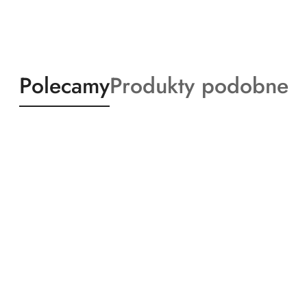
Produkty
Produkty
Polecamy
Produkty podobne
o
o
statusie:
statusie: