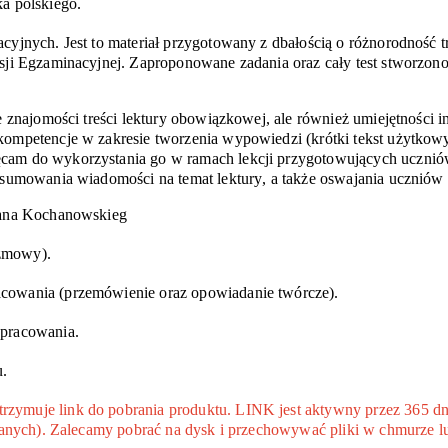
a polskiego.
yjnych. Jest to materiał przygotowany z dbałością o różnorodność tr
sji Egzaminacyjnej. Zaproponowane zadania oraz cały test stworzono 
e znajomości treści lektury obowiązkowej, ale również umiejętności i
kompetencje w zakresie tworzenia wypowiedzi (krótki tekst użytkow
cam do wykorzystania go w ramach lekcji przygotowujących uczniów
odsumowania wiadomości na temat lektury, a także oswajania uczniów
 Jana Kochanowskieg
ozmowy).
cowania (przemówienie oraz opowiadanie twórcze).
ypracowania.
.
ymuje link do pobrania produktu. LINK jest aktywny przez 365 dni
 danych). Zalecamy pobrać na dysk i przechowywać pliki w chmurze l